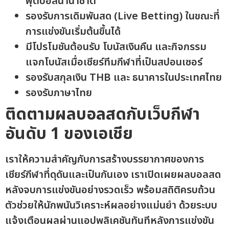
ฟุตบอลนานาชาติ
รองรับการเดิมพันสด (Live Betting) ในขณะที่
การแข่งขันเริ่มต้นขึ้นได้
มีโปรโมชันต้อนรับ โบนัสเงินคืน และกิจกรรม
แจกโบนัสเมื่อเชียร์ทีมกีฬาที่เป็นสปอนเซอร์
รองรับสกุลเงิน THB และ ธนาคารในประเทศไทย
รองรับภาษาไทย
ติดตามผลบอลสดกับเว็บกีฬา
อันดับ 1 ของเอเชีย
เราให้ความสำคัญกับการสร้างบรรยากาศของการ
เชียร์กีฬาที่ดุดันและเป็นกันเอง เราเปิดเผยผลบอลสด
หลังจบการแข่งขันอย่างรวดเร็ว พร้อมสถิติครบถ้วน
ตัวช่วยให้นักพนันวิเคราะห์ผลอย่างแม่นยำ ด้วยระบบ
แจ้งเตือนผลผ่านแอปพลิเคชันทันทีหลังการแข่งขัน