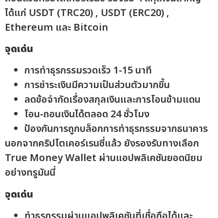
ได้แก่ USDT (TRC20) , USDT (ERC20) ,
Ethereum และ Bitcoin
จุดเด่น
การทำธุรกรรมรวดเร็ว 1-15 นาที
การชำระเงินมีความเป็นส่วนตัวมากขึ้น
ลดข้อจำกัดเรื่องสกุลเงินและการโอนข้ามแดน
โอน-ถอนเงินได้ตลอด 24 ชั่วโมง
ป้องกันการถูกบล็อกการทำธุรกรรมจากธนาคาร
นอกจากคริปโตเคอร์เรนซี่แล้ว ยังรองรับทางเลือก
True Money Wallet ผ่านแอปพลิเคชันยอดนิยม
อย่างทรูมันนี่
จุดเด่น
ทำธุรกรรมผ่านแอปพลิเคชันที่เชื่อถือได้และ