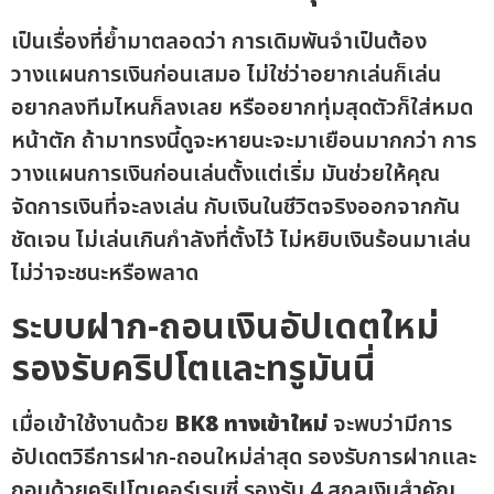
เป็นเรื่องที่ย้ำมาตลอดว่า การเดิมพันจำเป็นต้อง
วางแผนการเงินก่อนเสมอ ไม่ใช่ว่าอยากเล่นก็เล่น
อยากลงทีมไหนก็ลงเลย หรืออยากทุ่มสุดตัวก็ใส่หมด
หน้าตัก ถ้ามาทรงนี้ดูจะหายนะจะมาเยือนมากกว่า การ
วางแผนการเงินก่อนเล่นตั้งแต่เริ่ม มันช่วยให้คุณ
จัดการเงินที่จะลงเล่น กับเงินในชีวิตจริงออกจากกัน
ชัดเจน ไม่เล่นเกินกำลังที่ตั้งไว้ ไม่หยิบเงินร้อนมาเล่น
ไม่ว่าจะชนะหรือพลาด
ระบบฝาก-ถอนเงินอัปเดตใหม่
รองรับคริปโตและทรูมันนี่
เมื่อเข้าใช้งานด้วย
BK8 ทางเข้าใหม่
จะพบว่ามีการ
อัปเดตวิธีการฝาก-ถอนใหม่ล่าสุด รองรับการฝากและ
ถอนด้วยคริปโตเคอร์เรนซี่ รองรับ 4 สกุลเงินสำคัญ