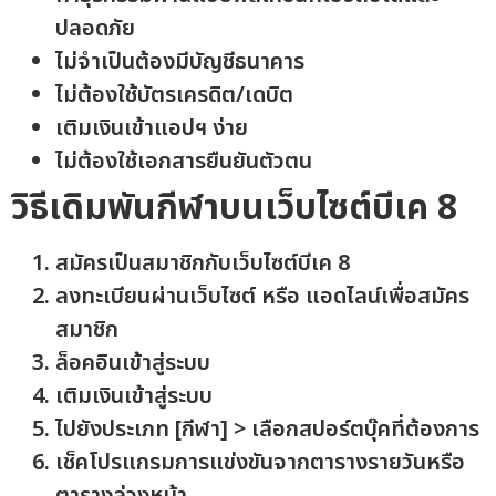
ปลอดภัย
ไม่จำเป็นต้องมีบัญชีธนาคาร
ไม่ต้องใช้บัตรเครดิต/เดบิต
เติมเงินเข้าแอปฯ ง่าย
ไม่ต้องใช้เอกสารยืนยันตัวตน
วิธีเดิมพันกีฬาบนเว็บไซต์บีเค 8
สมัครเป็นสมาชิกกับเว็บไซต์บีเค 8
ลงทะเบียนผ่านเว็บไซต์ หรือ แอดไลน์เพื่อสมัคร
สมาชิก
ล็อคอินเข้าสู่ระบบ
เติมเงินเข้าสู่ระบบ
ไปยังประเภท [กีฬา] > เลือกสปอร์ตบุ๊คที่ต้องการ
เช็คโปรแกรมการแข่งขันจากตารางรายวันหรือ