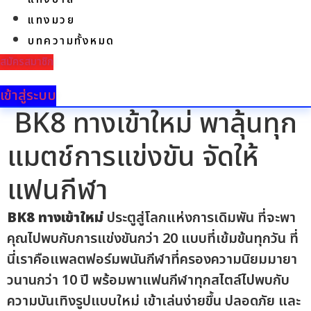
แทงมวย
บทความทั้งหมด
สมัครสมาชิก
เข้าสู่ระบบ
BK8 ทางเข้าใหม่ พาลุ้นทุก
แมตช์การแข่งขัน จัดให้
แฟนกีฬา
BK8 ทางเข้าใหม่
ประตูสู่โลกแห่งการเดิมพัน ที่จะพา
คุณไปพบกับการแข่งขันกว่า 20 แบบที่เข้มข้นทุกวัน ที่
นี่เราคือแพลตฟอร์มพนันกีฬาที่ครองความนิยมมายา
วนานกว่า 10 ปี พร้อมพาแฟนกีฬาทุกสไตล์ไปพบกับ
ความบันเทิงรูปแบบใหม่ เข้าเล่นง่ายขึ้น ปลอดภัย และ