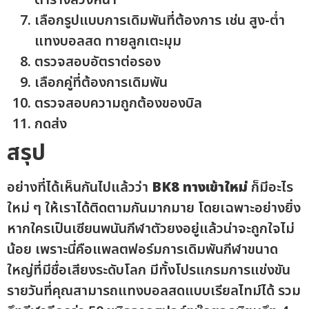
ตารางล่วงหน้า
เลือกรูปแบบการเดิมพันที่ต้องการ เช่น สูง-ต่ำ
แทงบอลสด ทายลูกเตะมุม
ตรวจสอบอัตราต่อรอง
เลือกคู่ที่ต้องการเดิมพัน
ตรวจสอบความถูกต้องของบิล
กดส่ง
สรุป
อย่างที่ได้เห็นกันไปแล้วว่า
BK8 ทางเข้าใหม่
ก็มีอะไร
ใหม่ ๆ ให้เราได้ติดตามกันมากมาย โดยเฉพาะอย่างยิ่ง
หากใครเป็นเซียนพนันกีฬาตัวยงอยู่แล้วน่าจะถูกใจไม่
น้อย เพราะนี่คือแพลตฟอร์มการเดิมพันกีฬาขนาด
ใหญ่ที่มีชื่อเสียงระดับโลก มีทั้งโปรแกรมการแข่งขัน
รายวันที่คุณสามารถแทงบอลสดแบบเรียลไทม์ได้ รวม