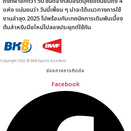
ถึงกีฬาอีกกว่า 50 ชนิดจากสปอร์ตบุ๊คยอดนิยมถึง 4
แห่ง แน่นอนว่า วันนี้เพื่อน ๆ น่าจะได้แนวทางการใช้
งานล่าสุด 2025 ไปพร้อมกับเทคนิคการเดิมพันเบื้อง
ต้นสำหรับมือใหม่ไปลองประยุกต์ใช้กัน
Copyright 2025 © BK8 Sports Asia Best
ช่องทางการติดต่อ
Facebook