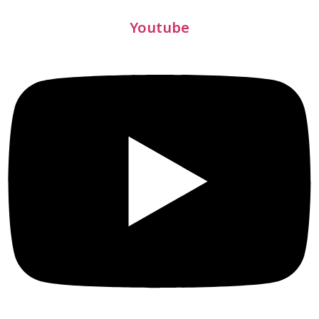
Youtube