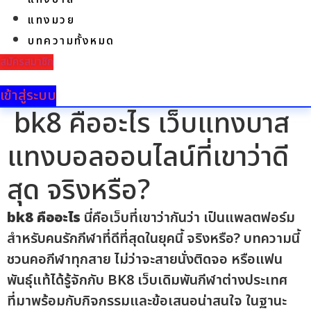
แทงมวย
บทความทั้งหมด
สมัครสมาชิก
เข้าสู่ระบบ
bk8 คืออะไร เว็บแทงบาส
แทงบอลออนไลน์ที่เขาว่าดี
สุด จริงหรือ?
bk8 คืออะไร
นี่คือเว็บที่เขาว่ากันว่า เป็นแพลตฟอร์ม
สำหรับคนรักกีฬาที่ดีที่สุดในยุคนี้ จริงหรือ? บทความนี้
ชวนคอกีฬาทุกสาย ไม่ว่าจะสายนั่งติดจอ หรือแฟน
พันธุ์แท้ได้รู้จักกับ BK8 เว็บเดิมพันกีฬาต่างประเทศ
ที่มาพร้อมกับกิจกรรมและข้อเสนอน่าสนใจ ในฐานะ