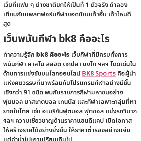
เว็บที่แฟน ๆ ต่างชาติยกให้เป็นที่ 1 ตัวจริง ถ้าลอง
เทียบกับแพลตฟอร์มกีฬายอดนิยมเจ้าอื่น เจ้าไหนดี
สุด
เว็บพนันกีฬา
bk8 คืออะไร
ทำความรู้จัก
bk8 คืออะไร
เว็บกีฬาที่มีครบทั้งการ
พนันกีฬา คาสิโน สล็อต ตกปลา บิงโก ฯลฯ โดดเด่นใน
ด้านการแข่งขันบนโลกออนไลน์
BK8 Sports
คือผู้นำ
แห่งศตวรรษที่มาพร้อมกับโปรแกรมกีฬาอย่างมีชั้น
เชิงกว่า 91 ชนิด พบกับรายการกีฬามหาชนอย่าง
ฟุตบอล บาสเกตบอล เทนนิส และกีฬาเฉพาะกลุ่มที่หา
ยากในไทย เช่น อเมริกันฟุตบอล ฟุตซอล แข่งรถวิบาก
ฯลฯ ความเชี่ยวชาญด้านราคาแฮนดิแคป เปิดโอกาส
ให้สร้างรายได้อย่างยั่งยืน ให้ราคาต่ำรองอย่างแจ่ม
แต่ค่าน้ำไม่เอาเปรียบเกินไป